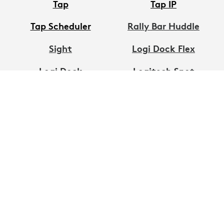
Tap
Tap IP
Tap Scheduler
Rally Bar Huddle
Sight
Logi Dock Flex
Logi Dock
Logitech Spot
elvonulószobai
készlet
FRISSÍTÉSEK KÉRÉSE
Értesítést kérek a termék elérhetőségéről és
egyéb exkluzív Logitech-hírekről.