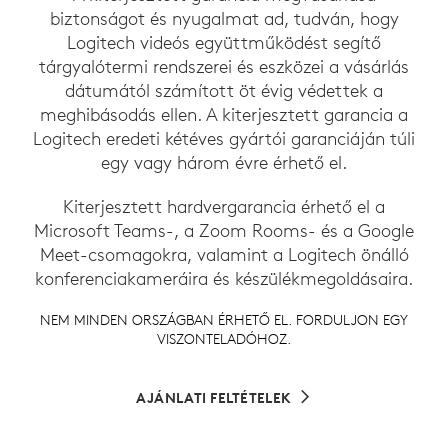
biztonságot és nyugalmat ad, tudván, hogy
Logitech videós együttműködést segítő
tárgyalótermi rendszerei és eszközei a vásárlás
dátumától számított öt évig védettek a
meghibásodás ellen. A kiterjesztett garancia a
Logitech eredeti kétéves gyártói garanciáján túli
egy vagy három évre érhető el.
Kiterjesztett hardvergarancia érhető el a
Microsoft Teams-, a Zoom Rooms- és a Google
Meet-csomagokra, valamint a Logitech önálló
konferenciakameráira és készülékmegoldásaira.
NEM MINDEN ORSZÁGBAN ÉRHETŐ EL. FORDULJON EGY
VISZONTELADÓHOZ.
AJÁNLATI FELTÉTELEK