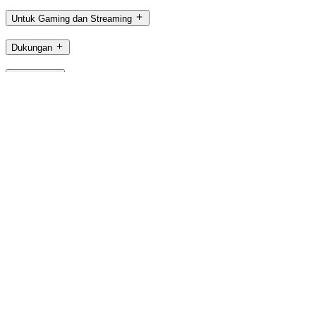
Untuk Gaming dan Streaming
Dukungan
Software
ID,id
©2026 Logitech. Hak cipta dilindungi undang-undang.
Ketentuan Penggunaan
Kebijakan Privasi
Pengaturan Cookie
Sitema
Logitech