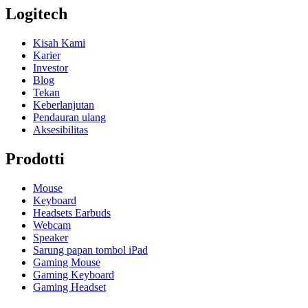
Logitech
Kisah Kami
Karier
Investor
Blog
Tekan
Keberlanjutan
Pendauran ulang
Aksesibilitas
Prodotti
Mouse
Keyboard
Headsets Earbuds
Webcam
Speaker
Sarung papan tombol iPad
Gaming Mouse
Gaming Keyboard
Gaming Headset