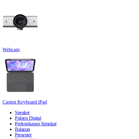
Webcam
Casing Keyboard iPad
Speaker
Pulpen Digital
Perlengkapan Simulasi
Balapan
Presenter