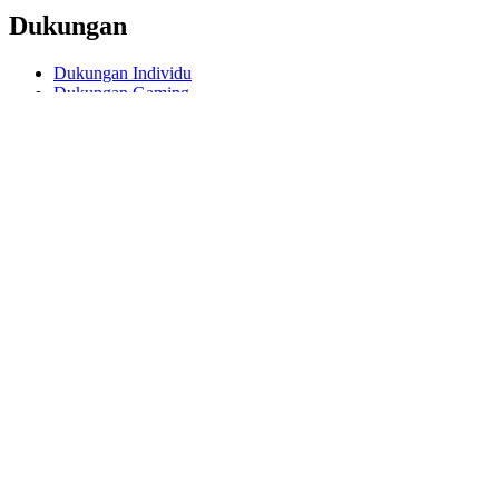
Dukungan
Dukungan Individu
Dukungan Gaming
Dukungan Bisnis Pendidikan
Hubungi kami
Software
GHub untuk Gaming Streaming
Options+ untuk Performa
Logitech
Prodotti
Untuk Gaming dan Streaming
Dukungan
Software