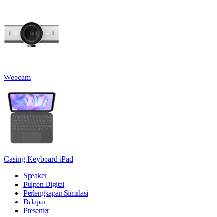
Webcam
Casing Keyboard iPad
Speaker
Pulpen Digital
Perlengkapan Simulasi
Balapan
Presenter