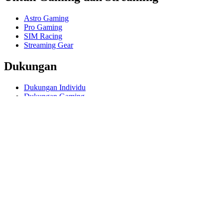
Astro Gaming
Pro Gaming
SIM Racing
Streaming Gear
Dukungan
Dukungan Individu
Dukungan Gaming
Dukungan Bisnis Pendidikan
Hubungi kami
Software
GHub untuk Gaming Streaming
Options+ untuk Performa
Logitech
Prodotti