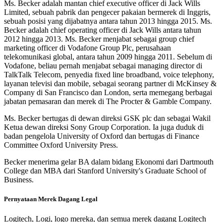
Ms. Becker adalah mantan chief executive officer di Jack Wills
Limited, sebuah pabrik dan pengecer pakaian bermerek di Inggris,
sebuah posisi yang dijabatnya antara tahun 2013 hingga 2015. Ms.
Becker adalah chief operating officer di Jack Wills antara tahun
2012 hingga 2013. Ms. Becker menjabat sebagai group chief
marketing officer di Vodafone Group Plc, perusahaan
telekomunikasi global, antara tahun 2009 hingga 2011. Sebelum di
Vodafone, beliau pernah menjabat sebagai managing director di
TalkTalk Telecom, penyedia fixed line broadband, voice telephony,
layanan televisi dan mobile, sebagai seorang partner di McKinsey &
Company di San Francisco dan London, serta memegang berbagai
jabatan pemasaran dan merek di The Procter & Gamble Company.
Ms. Becker bertugas di dewan direksi GSK plc dan sebagai Wakil
Ketua dewan direksi Sony Group Corporation. Ia juga duduk di
badan pengelola University of Oxford dan bertugas di Finance
Committee Oxford University Press.
Becker menerima gelar BA dalam bidang Ekonomi dari Dartmouth
College dan MBA dari Stanford University's Graduate School of
Business.
Pernyataan Merek Dagang Legal
Logitech, Logi, logo mereka, dan semua merek dagang Logitech