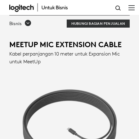
KABEL
PERPANJANGAN
Bisnis
HUBUNGI BAGIAN PENJUALAN
MIKROFON
MEETUP
MEETUP MIC EXTENSION CABLE
Kabel perpanjangan 10 meter untuk Expansion Mic
untuk MeetUp