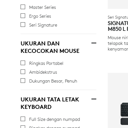
Master Series
Ergo Series
Seri Signat
SIGNAT
Seri Signature
M850 L 
Mouse nir
UKURAN DAN
telapak 
kenyamana
KECOCOKAN MOUSE
Ringkas Portabel
Ambidekstrus
Dukungan Besar, Penuh
UKURAN TATA LETAK
KEYBOARD
Full Size dengan numpad
Ringkas dengan numpad