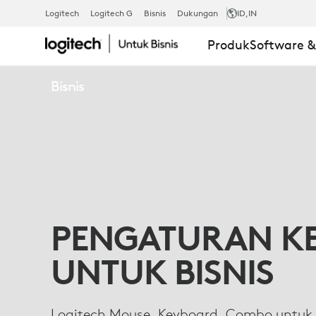
KEYBOARD
Logitech
Logitech G
Bisnis
Dukungan
ID
,IN
Produk
Software 
BISNIS,
Bisnis
MOUSE
WIRELESS,
JAJARAN
PENGATURAN K
UNTUK BISNIS
PRODUK
Logitech Mouse, Keyboard, Combo untuk 