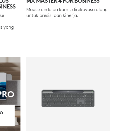
LUS
MX MASTER 4 FOR BUSINESS
INESS
Mouse andalan kami, direkayasa ulang
se
untuk presisi dan kinerja.
s yang
PRO
IO