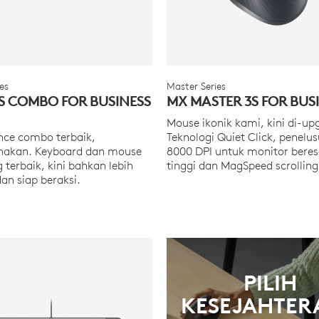
es
Master Series
S COMBO FOR BUSINESS
MX MASTER 3S FOR BUS
Mouse ikonik kami, kini di-up
ce combo terbaik,
Teknologi Quiet Click, penelu
nakan. Keyboard dan mouse
8000 DPI untuk monitor beres
 terbaik, kini bahkan lebih
tinggi dan MagSpeed scrolling
dan siap beraksi.
PILIH
KESEJAHTER