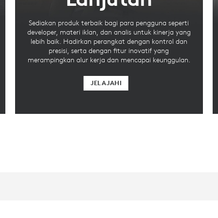
Sediakan produk terbaik bagi para pengguna seperti
developer, materi iklan, dan analis untuk kinerja yang
lebih baik. Hadirkan perangkat dengan kontrol dan
presisi, serta dengan fitur inovatif yang
merampingkan alur kerja dan mencapai keunggulan.
JELAJAHI