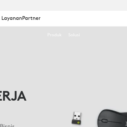
& Layanan
Partner
Produk
Solusi
ERJA
Bisnis