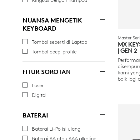
NUANSA MENGETIK
KEYBOARD
Master Seri
Tombol seperti di Laptop
MX KEY
| GEN 2
Tombol deep-profile
Performan
disempur
FITUR SOROTAN
kami yang
baik lagi 
Laser
Digital
BATERAI
Baterai Li-Po isi ulang
Baterai AA atau AAA alkaline