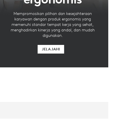
Mempromosikan pilihan dan kesejahteraan
karyawan dengan produk ergonomis yang
memenuhi standar tempat kerja yang sehat,
menghadirkan kinerja yang andal, dan mudah
digunakan.
JELAJAHI