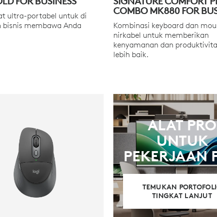
OLD FOR BUSINESS
SIGNATURE COMFORT P
COMBO MK880 FOR BUS
at ultra-portabel untuk di
 bisnis membawa Anda
Kombinasi keyboard dan mou
nirkabel untuk memberikan
kenyamanan dan produktivita
lebih baik.
ALAT PRO
UNTUK
PEKERJAAN 
TEMUKAN PORTOFOL
TINGKAT LANJUT