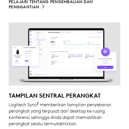
PELAJARI TENTANG PENGEMBALIAN DAN
PENGGANTIAN
TAMPILAN SENTRAL PERANGKAT
7
Logitech Sync
Memerlukan Logi Tune yang diunduh di 
memberikan tampilan penyebaran
perangkat yang terpusat dari desktop ke ruang
konferensi sehingga Anda dapat memastikan
perangkat selalu termutakhirkan.