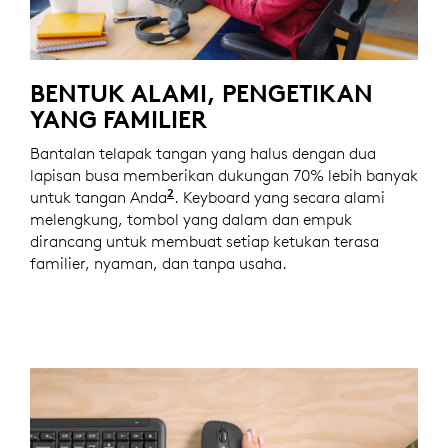
BENTUK ALAMI, PENGETIKAN
YANG FAMILIER
Bantalan telapak tangan yang halus dengan dua
lapisan busa memberikan dukungan 70% lebih banyak
2
untuk tangan Anda
Berdasarkan studi oleh Logitech 
. Keyboard yang secara alami
melengkung, tombol yang dalam dan empuk
dirancang untuk membuat setiap ketukan terasa
familier, nyaman, dan tanpa usaha.