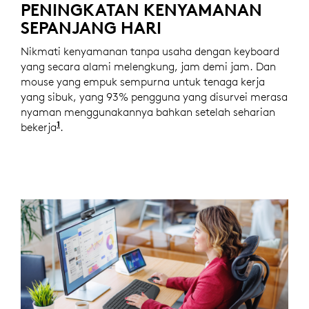
PENINGKATAN KENYAMANAN
SEPANJANG HARI
Nikmati kenyamanan tanpa usaha dengan keyboard
yang secara alami melengkung, jam demi jam. Dan
mouse yang empuk sempurna untuk tenaga kerja
yang sibuk, yang 93% pengguna yang disurvei merasa
nyaman menggunakannya bahkan setelah seharian
1
bekerja
Berdasarkan studi Logitech AS dengan 105 pe
.