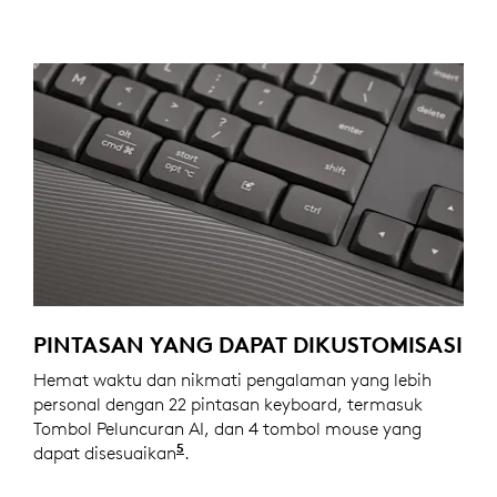
PINTASAN YANG DAPAT DIKUSTOMISASI
Hemat waktu dan nikmati pengalaman yang lebih
personal dengan 22 pintasan keyboard, termasuk
Tombol Peluncuran AI, dan 4 tombol mouse yang
5
dapat disesuaikan
Penyesuaian perangkat memerlukan 
.