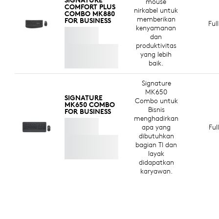
mouse
N
DIBUAT DENGAN PLASTIK DAUR ULANG
COMFORT PLUS
nirkabel untuk
COMBO MK880
memberikan
FOR BUSINESS
Komponen plastik di Signature Comfort Plus Combo
Ful
kenyamanan
MK880 for Business mencakup plastik post-consumer
dan
i
recycled (PCR) bersertifikat — 77% untuk keyboard
produktivitas
yang lebih
8
dan 63% untuk mouse
Tidak termasuk plastik di papa
— untuk memberikan nyawa
baik.
kedua bagi plastik dari barang elektronik tua yang
habis masa pakainya dan membantu mengurangi
Signature
jejak karbon kami.
MK650
SIGNATURE
Combo untuk
MK650 COMBO
TENTANG PLASTIK DAUR ULANG
Bisnis
FOR BUSINESS
menghadirkan
apa yang
Ful
dibutuhkan
bagian TI dan
layak
didapatkan
karyawan.