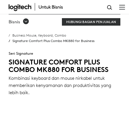
SIGNATURE
COMFORT
Bisnis
HUBUNGI BAGIAN PENJUALAN
PLUS
Business Mouse, Keyboard, Combo
COMBO
Signature Comfort Plus Combo MK880 for Business
MK880
Seri Signature
FOR
SIGNATURE COMFORT PLUS
COMBO MK880 FOR BUSINESS
BUSINESS
Kombinasi keyboard dan mouse nirkabel untuk
memberikan kenyamanan dan produktivitas yang
lebih baik.