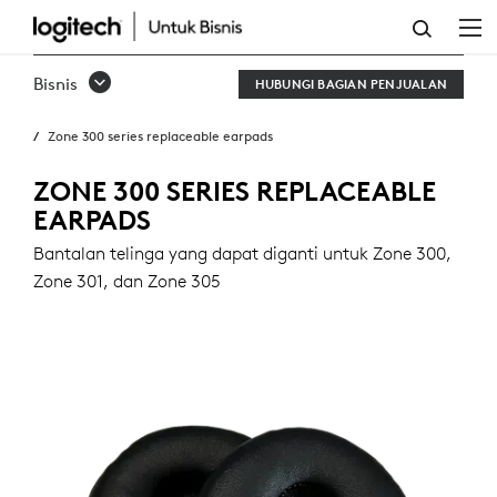
BANTALAN
TELINGA
Bisnis
HUBUNGI BAGIAN PENJUALAN
YANG
Zone 300 series replaceable earpads
DAPAT
DIGANTI
ZONE 300 SERIES REPLACEABLE
EARPADS
SERI
Bantalan telinga yang dapat diganti untuk Zone 300,
ZONE
Zone 301, dan Zone 305
300