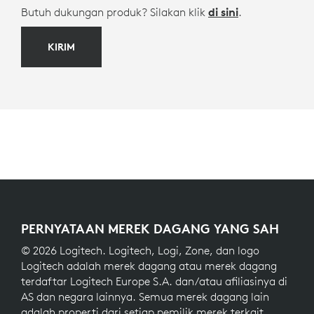
Butuh dukungan produk? Silakan klik
di sini
.
KIRIM
PERNYATAAN MEREK DAGANG YANG SAH
© 2026 Logitech. Logitech, Logi, Zone, dan logo
Logitech adalah merek dagang atau merek dagang
terdaftar Logitech Europe S.A. dan/atau afiliasinya di
AS dan negara lainnya. Semua merek dagang lain
adalah properti dari setiap pemilik merek terkait.