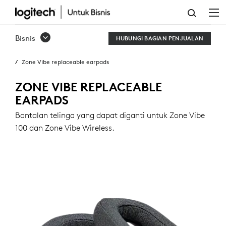
BANTALAN
TELINGA
Bisnis
HUBUNGI BAGIAN PENJUALAN
YANG
Zone Vibe replaceable earpads
DAPAT
DIGANTI
ZONE VIBE REPLACEABLE
EARPADS
ZONE
Bantalan telinga yang dapat diganti untuk Zone Vibe
VIBE
100 dan Zone Vibe Wireless.