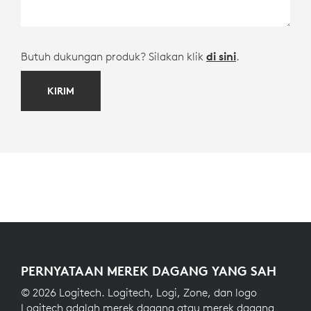
Butuh dukungan produk? Silakan klik
di sini
.
KIRIM
PERNYATAAN MEREK DAGANG YANG SAH
© 2026 Logitech. Logitech, Logi, Zone, dan logo
Logitech adalah merek dagang atau merek dagang