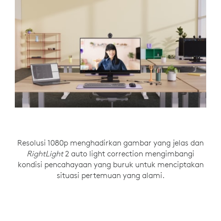
Resolusi 1080p menghadirkan gambar yang jelas dan
Putar saja untuk membuka atau menutup
Mikrofon mono dengan noise-reducing
RightLight
shutter privasi saat tidak digunakan. Sebuah
menangkap suara dengan jelas melalui
2 auto light correction mengimbangi
kondisi pencahayaan yang buruk untuk menciptakan
lampu indikator memberi tahu pengguna
peredaman noise di latar belakang.
dengan pasti kapan kamera sedang aktif.
situasi pertemuan yang alami.