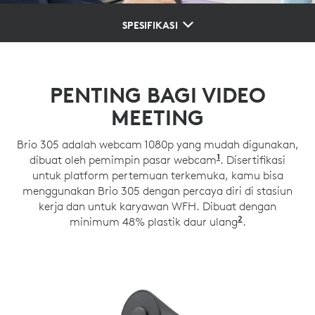
SPESIFIKASI
PENTING BAGI VIDEO
MEETING
Brio 305 adalah webcam 1080p yang mudah digunakan,
1
dibuat oleh pemimpin pasar webcam
Berdasarkan data
. Disertifikasi
untuk platform pertemuan terkemuka, kamu bisa
menggunakan Brio 305 dengan percaya diri di stasiun
kerja dan untuk karyawan WFH. Dibuat dengan
2
minimum 48% plastik daur ulang
62% untuk gr
.