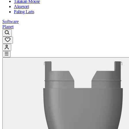
Tatakan Mouse
Aksesori
Paling Laris
Software
Planet