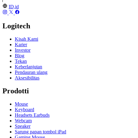
ID,id
Logitech
Kisah Kami
Karier
Investor
Blog
Tekan
Keberlanjutan
Pendauran ulang
Aksesibilitas
Prodotti
Mouse
Keyboard
Headsets Earbuds
Webcam
Speaker
Sarung papan tombol iPad
Gaming Mouse