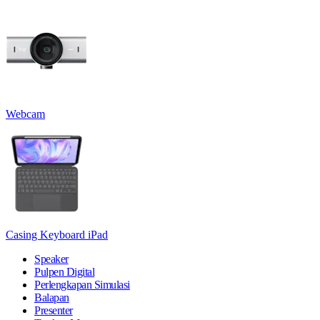
Webcam
Casing Keyboard iPad
Speaker
Pulpen Digital
Perlengkapan Simulasi
Balapan
Presenter