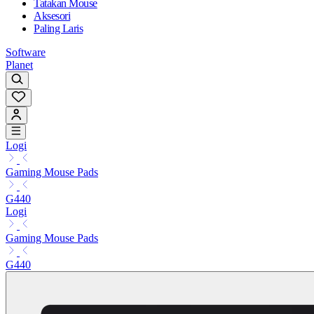
Tatakan Mouse
Aksesori
Paling Laris
Software
Planet
Logi
Gaming Mouse Pads
G440
Logi
Gaming Mouse Pads
G440