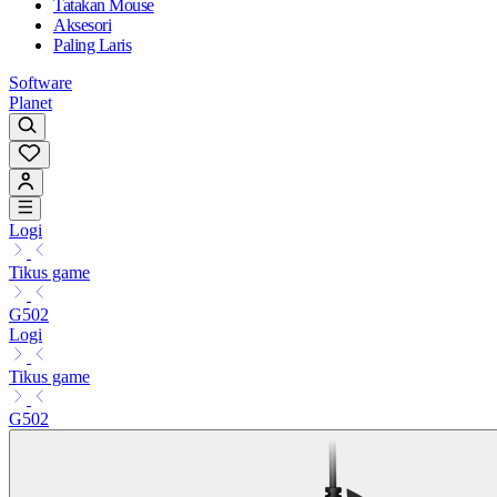
Tatakan Mouse
Aksesori
Paling Laris
Software
Planet
Logi
Tikus game
G502
Logi
Tikus game
G502