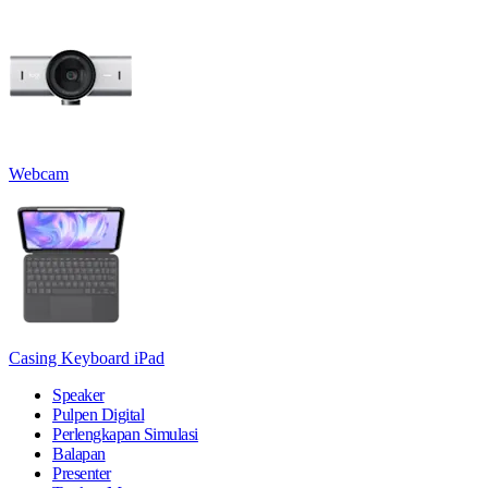
Webcam
Casing Keyboard iPad
Speaker
Pulpen Digital
Perlengkapan Simulasi
Balapan
Presenter