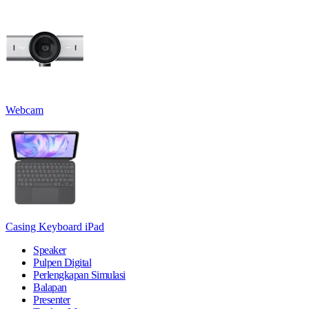
Webcam
Casing Keyboard iPad
Speaker
Pulpen Digital
Perlengkapan Simulasi
Balapan
Presenter