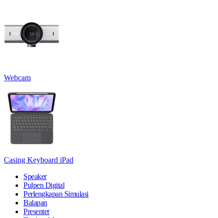
Webcam
Casing Keyboard iPad
Speaker
Pulpen Digital
Perlengkapan Simulasi
Balapan
Presenter