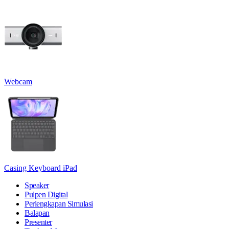
Webcam
Casing Keyboard iPad
Speaker
Pulpen Digital
Perlengkapan Simulasi
Balapan
Presenter