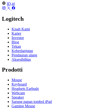
ID,id
Logitech
Kisah Kami
Karier
Investor
Blog
Tekan
Keberlanjutan
Pendauran ulang
Aksesibilitas
Prodotti
Mouse
Keyboard
Headsets Earbuds
Webcam
Speaker
Sarung papan tombol iPad
Gaming Mouse