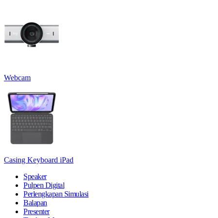
Webcam
Casing Keyboard iPad
Speaker
Pulpen Digital
Perlengkapan Simulasi
Balapan
Presenter