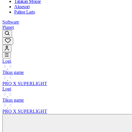
Tatakan Mouse
Aksesori
Paling Laris
Software
Planet
Logi
Tikus game
PRO X SUPERLIGHT
Logi
Tikus game
PRO X SUPERLIGHT