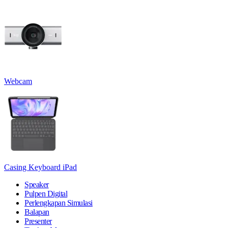
Webcam
Casing Keyboard iPad
Speaker
Pulpen Digital
Perlengkapan Simulasi
Balapan
Presenter