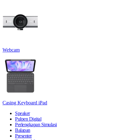
Webcam
Casing Keyboard iPad
Speaker
Pulpen Digital
Perlengkapan Simulasi
Balapan
Presenter