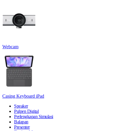
Webcam
Casing Keyboard iPad
Speaker
Pulpen Digital
Perlengkapan Simulasi
Balapan
Presenter