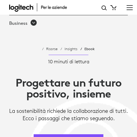
PROGETTARE
PER
Business
LA
SOSTENIBILITÀ
Risorse
Insights
Ebook
E
VERSO
10 minuti di lettura
UN
Progettare un futuro
FUTURO
positivo, insieme
POSITIVO
La sostenibilità richiede la collaborazione di tutti.
Ecco i passaggi che stiamo seguendo.