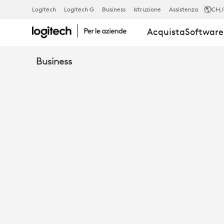
TRASFORMA
Logitech
Logitech G
Business
Istruzione
Assistenza
CH
,
Acquista
Software 
GLI
Business
OPEN
SPACE
IN
AMBIENTI