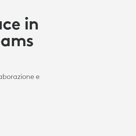
ce in
eams
laborazione e