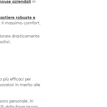
Logitech, 2019
ouse aziendali
in
ypists", Typing.com, agosto 2020
tastiere robuste e
er il massimo comfort.
gliorare drasticamente
itivi.
 più efficaci per
voratori in merito alle
voro personale. In
4% della forza lavoro