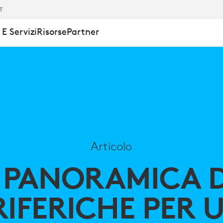
IT
E Servizi
Risorse
Partner
A
Articolo
 PANORAMICA D
RIFERICHE PER 