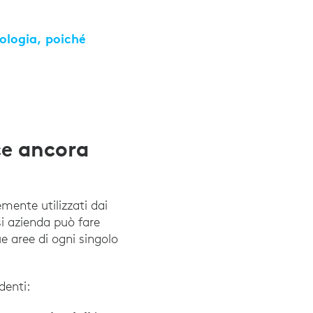
nologia, poiché
ork”, Adobe Workfront, 25 marzo 2021
ce ancora
emente utilizzati dai
si azienda può fare
e aree di ogni singolo
denti: