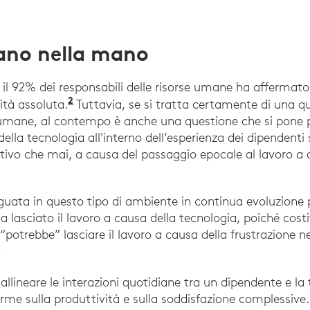
ano nella mano
 il 92% dei responsabili delle risorse umane ha affermato
2
“Transforming Employee Experience: A
ità assoluta.
Tuttavia, se si tratta certamente di una q
e umane, al contempo è anche una questione che si pone pe
della tecnologia all'interno dell’esperienza dei dipendenti 
ativo che mai, a causa del passaggio epocale al lavoro a 
uata in questo tipo di ambiente in continua evoluzione
a lasciato il lavoro a causa della tecnologia, poiché cost
“potrebbe” lasciare il lavoro a causa della frustrazione ne
3
“The 2021 State of Work”, Adobe Workfront, 25 m
allineare le interazioni quotidiane tra un dipendente e l
me sulla produttività e sulla soddisfazione complessive.