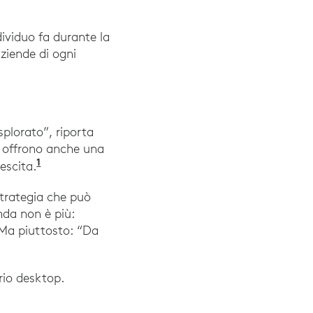
dividuo fa durante la
aziende di ogni
plorato”, riporta
ti offrono anche una
1
“Employee Experience Is a Business Imperati
escita.
strategia che può
nda non è più:
 Ma piuttosto: “Da
rio desktop.