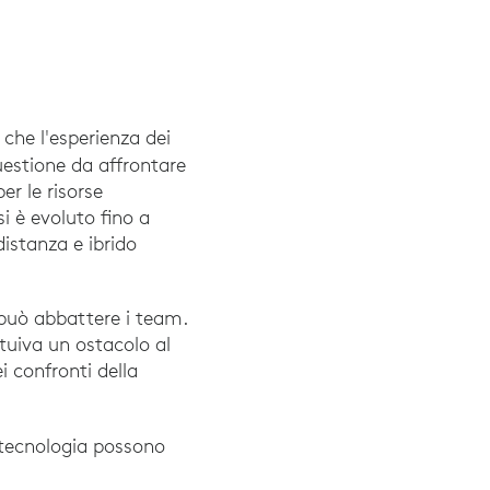
 che l'esperienza dei
 SWOT Analysis of 500 Human Resources Department
uestione da affrontare
r le risorse
si è evoluto fino a
distanza e ibrido
 può abbattere i team.
ituiva un ostacolo al
i confronti della
arzo 2021
a tecnologia possono