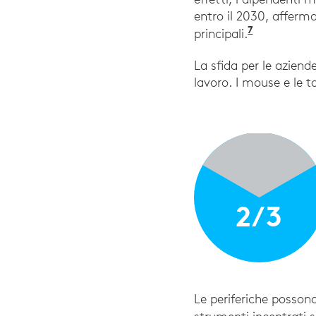
entro il 2030, afferman
7
“The Next
principali.
La sfida per le aziend
lavoro. I mouse e le t
2/3
Le periferiche possono