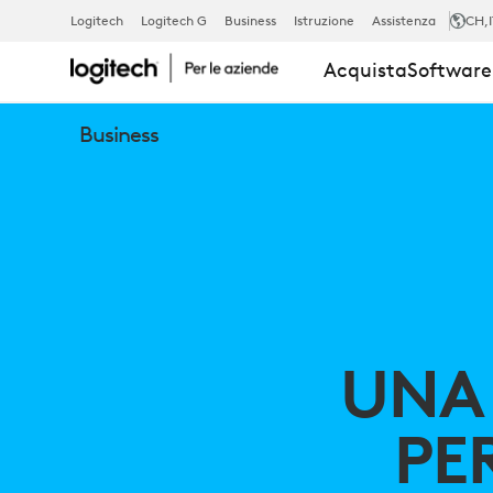
UNA
Logitech
Logitech G
Business
Istruzione
Assistenza
CH
,
Acquista
Software 
PANORAMIC
Business
DELLE
PERIFERICHE
PER
UNA
UNA
PE