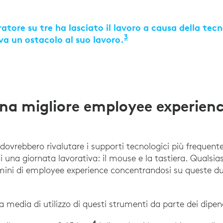
atore su tre ha lasciato il lavoro a causa della tec
3
va un ostacolo al suo lavoro.
“The 2021 State of W
una migliore employee experien
IT dovrebbero rivalutare i supporti tecnologici più frequent
i una giornata lavorativa: il mouse e la tastiera. Qualsia
ermini di employee experience concentrandosi su queste du
 media di utilizzo di questi strumenti da parte dei dipen