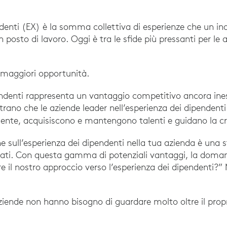
ndenti (EX) è la somma collettiva di esperienze che un in
osto di lavoro. Oggi è tra le sfide più pressanti per le 
 maggiori opportunità.
endenti rappresenta un vantaggio competitivo ancora ines
strano che le aziende leader nell’esperienza dei dipenden
liente, acquisiscono e mantengono talenti e guidano la cr
ne sull’esperienza dei dipendenti nella tua azienda è una 
ltati. Con questa gamma di potenziali vantaggi, la doma
il nostro approccio verso l’esperienza dei dipendenti?”
iende non hanno bisogno di guardare molto oltre il prop