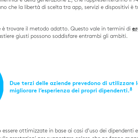
o che la libertà di scelta tra app, servizi e dispositivi è tr
-Gen Workforce: Five Key Tech Areas Separate Youn
e
e è trovare il metodo adatto. Questo vale in termini di
astiere giusti possono soddisfare entrambi gli ambiti.
Due terzi delle aziende prevedono di utilizzare 
8
migliorare l’esperienza dei propri dipendenti.
“2
 essere ottimizzate in base ai casi d’uso dei dipendenti e