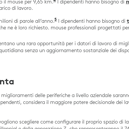
4
“Wellnomics for Logitech”, 
m
 il mouse per 9,65 km.
I dipendenti hanno bisogno di
arico di lavoro.
5
"The Time Savings of Fast T
ilioni di parole all’anno.
I dipendenti hanno bisogno di
che ne è loro richiesto. mouse professionali progettati p
sentano una rara opportunità per i datori di lavoro di mi
 quotidiana senza un aggiornamento sostanziale dei dispos
onta
miglioramenti delle periferiche a livello aziendale saranno
dipendenti, considera il maggiore potere decisionale dei la
ogliono scegliere come configurare il proprio spazio di la
millennial e della generazione Z, che rappresenteranno il 7