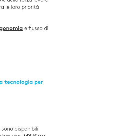
a le loro priorità
ger Workers from Older Generations”, Forrester, 1
rgonomia
e flusso di
la tecnologia per
021 Employee Experience Survey”, Willis Towers Wat
 sono disponibili