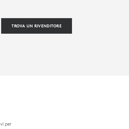
TROVA UN RIVENDITORE
NCE
Microsoft Teams
istribuzione
vi per