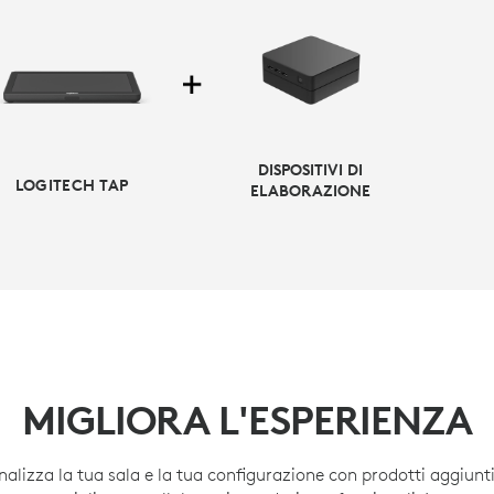
DISPOSITIVI DI
LOGITECH TAP
ELABORAZIONE
TERNATIVA BASATA SU APPLIA
MIGLIORA L'ESPERIENZA
configurazione e la gestione con soluzioni preconfigurate per 
droid o in modalità appliance Zoom Rooms, come opzioni di d
nalizza la tua sala e la tua configurazione con prodotti aggiunti
alternative per sale con soluzioni video.