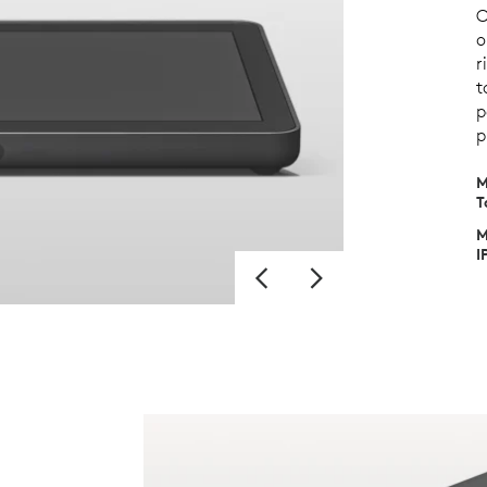
O
o
r
t
p
p
M
T
M
I