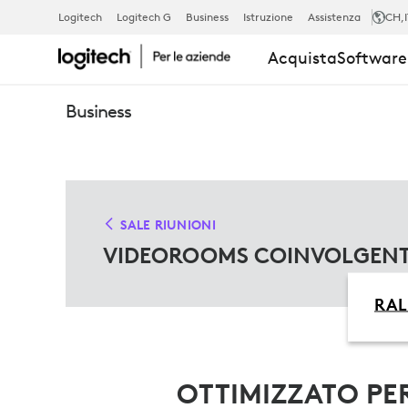
SALE
Logitech
Logitech G
Business
Istruzione
Assistenza
CH
,
Acquista
Software 
VIDEO
Business
IMMERSIVE
SALE RIUNIONI
VIDEOROOMS COINVOLGENT
RAL
OTTIMIZZATO PER