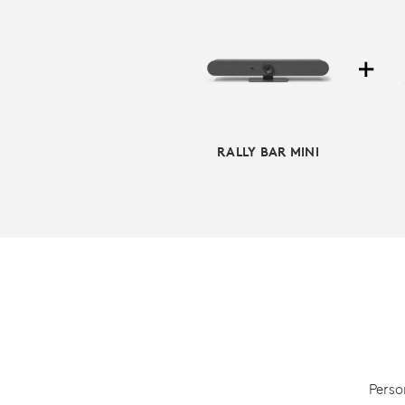
RALLY BAR MINI
AL
Semplifica la 
Rooms su An
Perso