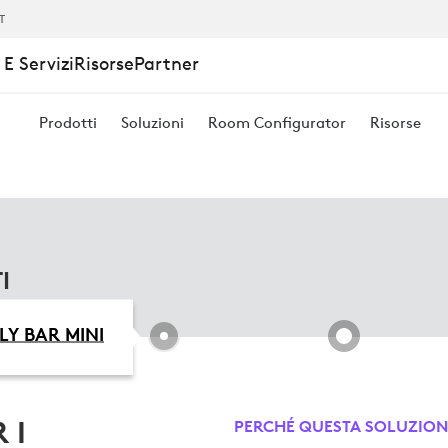
IT
E Servizi
Risorse
Partner
Prodotti
Soluzioni
Room Configurator
Risorse
I
LY BAR MINI
 I
PERCHÉ QUESTA SOLUZION