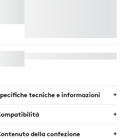
BRIO 505
Rinnova il tuo spazio di lavoro con stile e
prestazioni. Approfitta di
Casa Pop
a CHF
125 e ottieni un ulteriore 50% di sconto
sulle
webcam
acquistandole insieme.
Migliora il tuo stile e le tue videochiamate
a un prezzo ridotto.
WAVE KEYS FOR BUSINESS
pecifiche tecniche e informazioni
ompatibilità
ontenuto della confezione