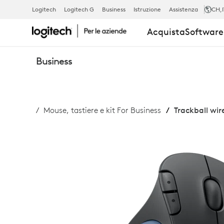
TRACKBALL
Logitech
Logitech G
Business
Istruzione
Assistenza
CH
,
Acquista
Software 
WIRELESS
Business
ERGO
Mouse, tastiere e kit For Business
Trackball wir
M575
FOR
BUSINESS