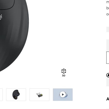
m
b
o
3D
A