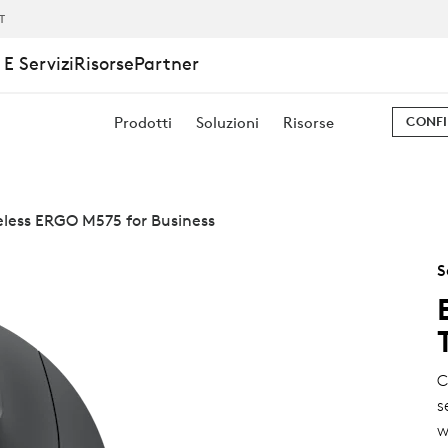
IT
E Servizi
Risorse
Partner
Prodotti
Soluzioni
Risorse
CONFI
eless ERGO M575 for Business
S
C
s
w