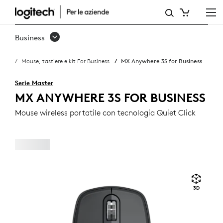
MX
ANYWHERE
Business
3S
Mouse, tastiere e kit For Business
MX Anywhere 3S for Business
FOR
BUSINESS
Serie Master
MX ANYWHERE 3S FOR BUSINESS
Mouse wireless portatile con tecnologia Quiet Click
3D