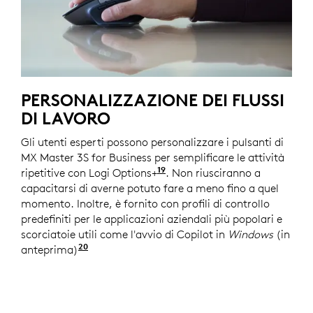
PERSONALIZZAZIONE DEI FLUSSI
DI LAVORO
Gli utenti esperti possono personalizzare i pulsanti di
MX Master 3S for Business per semplificare le attività
19
ripetitive con Logi Options+
Richiede l'app Logi Option
. Non riusciranno a
capacitarsi di averne potuto fare a meno fino a quel
momento. Inoltre, è fornito con profili di controllo
predefiniti per le applicazioni aziendali più popolari e
scorciatoie utili come l'avvio di Copilot in
Windows
(in
20
anteprima)
Copilot in
Windows
(in anteprima) è dispo