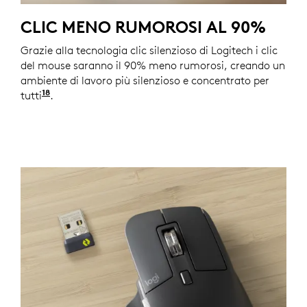
CLIC MENO RUMOROSI AL 90%
Grazie alla tecnologia clic silenzioso di Logitech i clic
del mouse saranno il 90% meno rumorosi, creando un
ambiente di lavoro più silenzioso e concentrato per
18
tutti
Rispetto a Logitech MX Master 3.
.