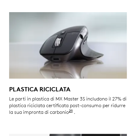
PLASTICA RICICLATA
Le parti in plastica di MX Master 3S includono il 27% di
plastica riciclata certificata post-consumo per ridurre
21
la sua impronta di carbonio
Esclusa la plastica nell'ass
.