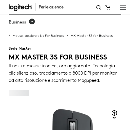
MX
MASTER
Business
3S
Mouse, tastiere e kit For Business
MX Master 3S for Business
FOR
BUSINESS
Serie Master
MX MASTER 3S FOR BUSINESS
Il nostro mouse iconico, ora aggiornato. Tecnologia
clic silenzioso, tracciamento a 8000 DPI per monitor
ad alta risoluzione e scorrimento MagSpeed.
3D