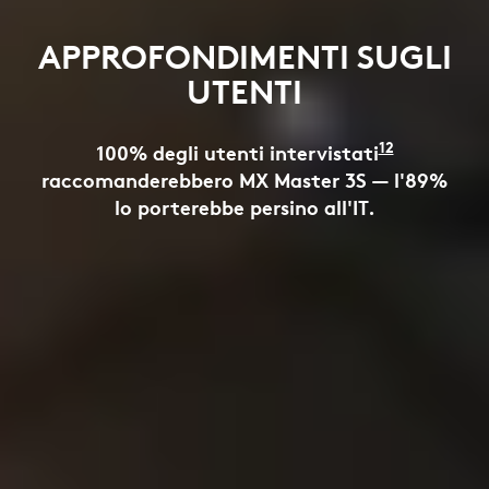
APPROFONDIMENTI SUGLI
UTENTI
ovengono da un insieme di 55 rispondenti distribuiti
12
100% degli utenti intervistati
I risultat
raccomanderebbero MX Master 3S — l'89%
lo porterebbe persino all'IT.