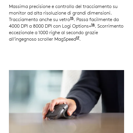
Massima precisione e controllo del tracciamento su
monitor ad alta risoluzione di grandi dimensioni.
15
Tracciamento anche su vetro
Spessore minimo vetro di
. Passa facilmente da
16
4000 DPI a 8000 DPI con Logi Options+
Disponibile su 
. Scorrimento
eccezionale a 1000 righe al secondo grazie
17
all'ingegnoso scroller MagSpeed
Rispetto a un normale 
.