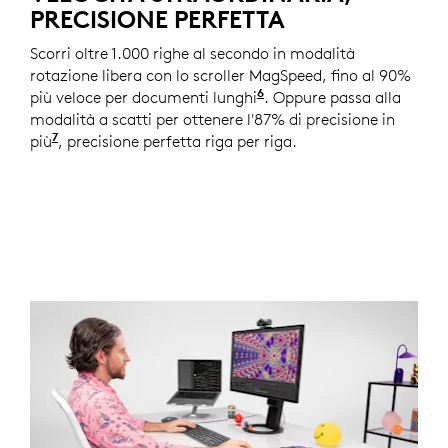
PRECISIONE PERFETTA
Scorri oltre 1.000 righe al secondo in modalità
rotazione libera con lo scroller MagSpeed, fino al 90%
6
più veloce per documenti lunghi
Rispetto a un normale 
. Oppure passa alla
modalità a scatti per ottenere l'87% di precisione in
7
più
Rispetto al mouse Logitech Master 2S con Logitech 
, precisione perfetta riga per riga.