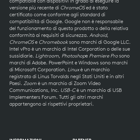
compatibile con dispositivi in grado di eseguire la
versione più recente di
ChromeOS
ed è stato
certificato come conforme agli standard di
compatibilità di Google. Google non è responsabile
del funzionamento di questo prodotto o della relativa
conformità ai requisiti di sicurezza.
Android
,
ChromeOS
e
Chromebook
sono marchi di Google LLC.
Intel vPro è un marchio di Intel Corporation o delle sue
sussidiarie.
Lightroom
,
Photoshop
e
Premiere Pro
sono
marchi di Adobe. PowerPoint e Windows sono marchi
di Microsoft Corporation.
Linux
è un marchio
registrato di Linus Torvalds negli Stati Uniti e in altri
Paesi.
Zoom
è un marchio di Zoom Video
Communications, Inc.
USB-C
è un marchio di USB
Implementers Forum. Tutti gli altri marchi
appartengono ai rispettivi proprietari.