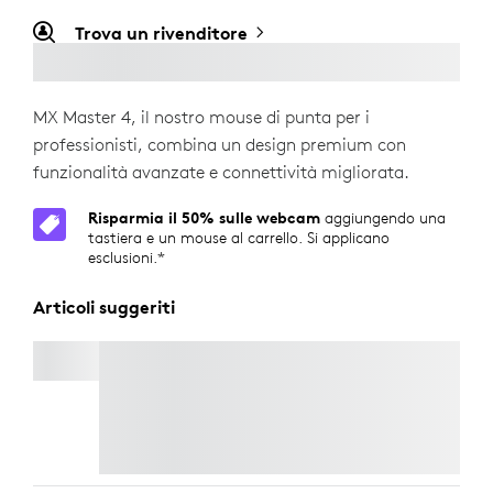
Trova un rivenditore
MX Master 4, il nostro mouse di punta per i
professionisti, combina un design premium con
funzionalità avanzate e connettività migliorata.
Risparmia il 50% sulle webcam
aggiungendo una
tastiera e un mouse al carrello. Si applicano
esclusioni.*
Articoli suggeriti
MX KEYS FOR BUSINESS
Risparmia il 50% sulle webcam
aggiungendo
una tastiera e un mouse al carrello. Si applicano
esclusioni.*