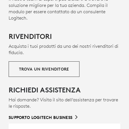
modalità a scatti a quella a scorrimento libero e
soluzione migliore per la tua azienda. Compila il
viceversa
modulo per essere contattato da un consulente
Scroller da pollice
PLASTICA RICICLATA
Logitech.
Pulsanti
Gesto/Indietro/Avanti
Actions Ring
r
Le parti in plastica di MX Master 4 for Business
Pannello
tattile
Sense
e
includono il 54% di plastica riciclata post-consumo
RIVENDITORI
USB-C
ricarica rapida
20
certificata
Sono escluse le parti in plastica del ricevi
per dare una seconda vita alla plastica
Interruttore di
accensione/spegnimento
Acquista i tuoi prodotti da uno dei nostri rivenditori di
proveniente da vecchi apparecchi elettronici di
Sensore di tracciamento
da 8000 DPI
fiducia.
consumo giunti a fine vita e contribuire a ridurre la
Pulsante
Easy-Switch
nostra impronta di carbonio.
Facile da smontare
per supportare il riciclaggio
TROVA UN RIVENDITORE
INFORMAZIONI SULE PLASTICHE RICICLATE
RICHIEDI ASSISTENZA
Hai domande? Visita il sito dell’assistenza per trovare
le risposte.
SUPPORTO LOGITECH BUSINESS