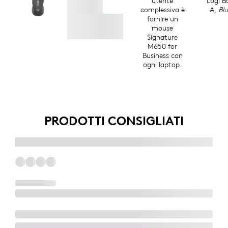
utente
Logi B
complessiva è
A,
Bl
fornire un
mouse
Signature
M650 for
Business con
ogni laptop.
PRODOTTI CONSIGLIATI