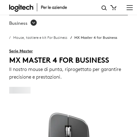
MX
MASTER
Business
4
Mouse, tastiere e kit For Business
MX Master 4 for Business
FOR
BUSINESS
Serie Master
MX MASTER 4 FOR BUSINESS
Il nostro mouse di punta, riprogettato per garantire
precisione e prestazioni.