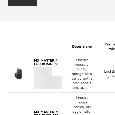
Conne
Descrizione
wir
Il nostro
MX MASTER 4
FOR BUSINESS
mouse di
punta,
Logi B
riprogettato
C
,
Bl
per garantire
precisione e
prestazioni.
Il nostro
mouse
iconico, ora
aggiornato.
MX MASTER 3S