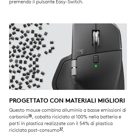
premendo il pulsante Easy-Switch.
PROGETTATO CON MATERIALI MIGLIORI
Questo mouse combina alluminio a basse emissioni di
16
carbonio
Per lo scroller
, cobalto riciclato al 100% nella batteria e
parti in plastica realizzate con il 54% di plastica
17
riciclata post-consumo
Sono escluse le parti in plastic
.