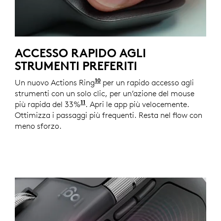
ACCESSO RAPIDO AGLI
STRUMENTI PREFERITI
10
Un nuovo Actions Ring
Richiede la funzionalità Logi O
per un rapido accesso agli
strumenti con un solo clic, per un’azione del mouse
11
più rapida del 33%
Con le scelte rapide Actions Ring e
. Apri le app più velocemente.
Ottimizza i passaggi più frequenti. Resta nel flow con
meno sforzo.