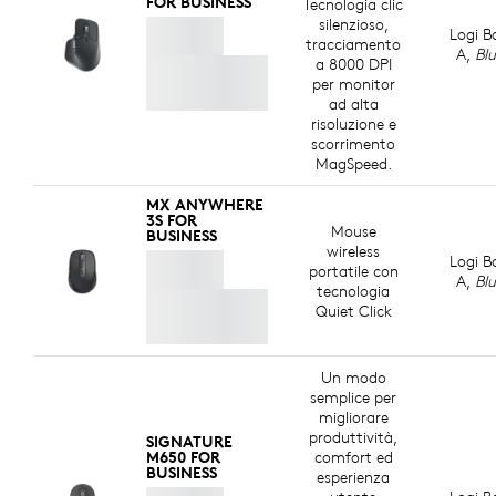
FOR BUSINESS
Tecnologia clic
silenzioso,
Logi B
tracciamento
A,
Bl
a 8000 DPI
per monitor
ad alta
risoluzione e
scorrimento
MagSpeed.
MX ANYWHERE
3S FOR
Mouse
BUSINESS
wireless
Logi B
portatile con
A,
Bl
tecnologia
Quiet Click
Un modo
semplice per
migliorare
produttività,
SIGNATURE
M650 FOR
comfort ed
BUSINESS
esperienza