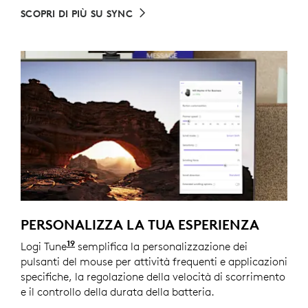
SCOPRI DI PIÙ SU SYNC
PERSONALIZZA LA TUA ESPERIENZA
19
Logi Tune
Disponibile per Windows e macOS su logi.c
semplifica la personalizzazione dei
pulsanti del mouse per attività frequenti e applicazioni
specifiche, la regolazione della velocità di scorrimento
e il controllo della durata della batteria.