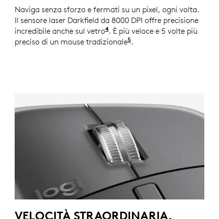
Naviga senza sforzo e fermati su un pixel, ogni volta.
Il sensore laser Darkfield da 8000 DPI offre precisione
4
incredibile anche sul vetro
con uno spessore minimo di 
. È più veloce e 5 volte più
5
preciso di un mouse tradizionale
Rispetto a un normale 
.
VELOCITÀ STRAORDINARIA,