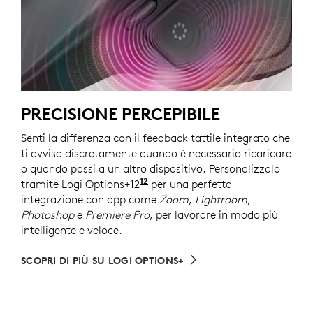
PRECISIONE PERCEPIBILE
Senti la differenza con il feedback tattile integrato che
ti avvisa discretamente quando è necessario ricaricare
o quando passi a un altro dispositivo. Personalizzalo
12
tramite Logi Options+12
Accesso a Internet necessario
per una perfetta
integrazione con app come
Zoom
,
Lightroom
,
Photoshop
e
Premiere Pro
, per lavorare in modo più
intelligente e veloce.
SCOPRI DI PIÙ SU LOGI OPTIONS+