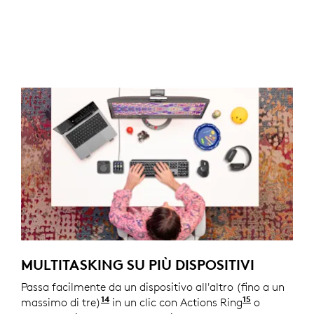
MULTITASKING SU PIÙ DISPOSITIVI
Passa facilmente da un dispositivo all'altro (fino a un
14
15
massimo di tre)
Per i dispositivi che utilizzano i princi
in un clic con Actions Ring
Richiede Lo
o