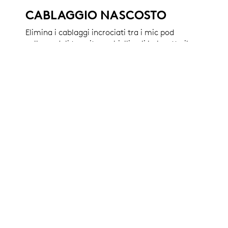
CABLAGGIO NASCOSTO
Elimina i cablaggi incrociati tra i mic pod
collegandoli tramite occhielli agli hub sotto il
tavolo. In tal modo i cavi audio restano
nascosti, per un look più ordinato.