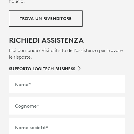
provenienti da vecchi apparecchi elettronici e ridurre
fiducia.
la nostra impronta di carbonio.
TROVA UN RIVENDITORE
INFORMAZIONI SULE PLASTICHE RICICLATE
RICHIEDI ASSISTENZA
Hai domande? Visita il sito dell’assistenza per trovare
le risposte.
SUPPORTO LOGITECH BUSINESS
Nome
*
Cognome
*
Nome società
*