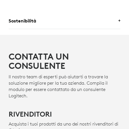
Sostenibilità
UNA SCELTA CHE TI FA SENTIRE
BENE
CONTATTA UN
Logitech si impegna a creare un mondo più
sostenibile. Stiamo lavorando attivamente per ridurre
CONSULENTE
al minimo il nostro impatto ambientale e accelerare il
ritmo del cambiamento sociale.
Il nostro team di esperti può aiutarti a trovare la
soluzione migliore per la tua azienda. Compila il
modulo per essere contattato da un consulente
REALIZZATO CON NEXT LIFE
Logitech.
PLASTICS
Le parti in plastica di Rally Mic Pod 2 includono
RIVENDITORI
almeno il 58% di plastica riciclata post-consumo
certificata per dare una nuova vita ai materiali plastici
Acquista i tuoi prodotti da uno dei nostri rivenditori di