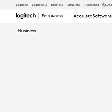
ALTOPARLAN
Logitech
Logitech G
Business
Istruzione
Assistenza
CH
,
Acquista
Software 
LOGITECH
Business
RALLY