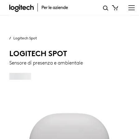
SENSORE
DI
Business
PRESENZA
Logitech Spot
E
AMBIENTE
LOGITECH SPOT
LOGITECH
Sensore di presenza e ambientale
SPOT