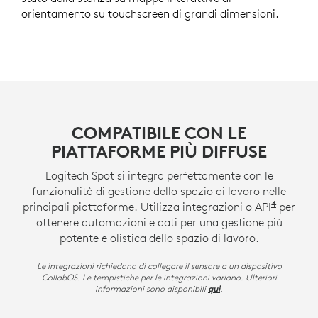
orientamento su touchscreen di grandi dimensioni.
COMPATIBILE CON LE
PIATTAFORME PIÙ DIFFUSE
Logitech Spot si integra perfettamente con le
funzionalità di gestione dello spazio di lavoro nelle
4
principali piattaforme. Utilizza integrazioni o API
Le API 
per
ottenere automazioni e dati per una gestione più
potente e olistica dello spazio di lavoro.
Le integrazioni richiedono di collegare il sensore a un dispositivo
CollabOS. Le tempistiche per le integrazioni variano. Ulteriori
informazioni sono disponibili
.
qui