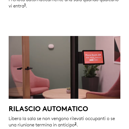
1
vi entra
Le automazioni tramite Logitech sono disponibil
.
RILASCIO AUTOMATICO
Libera la sala se non vengono rilevati occupanti o se
2
una riunione termina in anticipo
Le automazioni tramite 
.