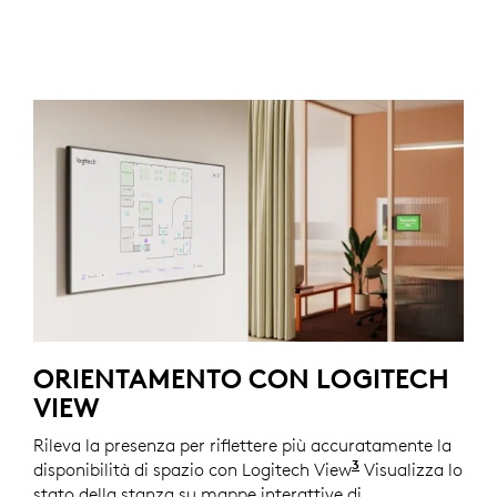
ORIENTAMENTO CON LOGITECH
VIEW
Rileva la presenza per riflettere più accuratamente la
3
disponibilità di spazio con Logitech View
Richiede una lic
Visualizza lo
stato della stanza su mappe interattive di