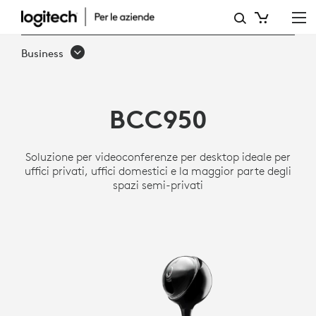
SISTEMA
PER
Business
VIDEOCONFERENZE
INTEGRATO
BCC950
BCC950
DI
Soluzione per videoconferenze per desktop ideale per
LOGITECH
uffici privati, uffici domestici e la maggior parte degli
spazi semi-privati
CON
WEBCAM
E
VIVAVOCE