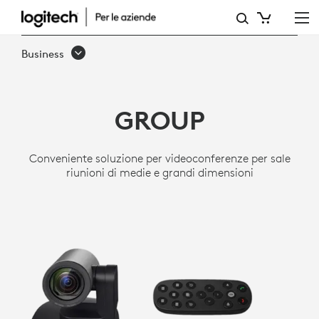
SISTEMA
PER
Business
VIDEOCONFERENZE
GROUP
GROUP
PER
SALE
Conveniente soluzione per videoconferenze per sale
DI
riunioni di medie e grandi dimensioni
MEDIE
E
GRANDI
DIMENSIONI