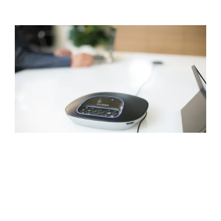
AUDIO NATURALE
Il vivavoce duplex di GROUP offre un suono
straordinariamente chiaro, vivido e
cristallino, consentendo a tutti di ascoltare e
farsi sentire. L'eliminazione dell'eco acustica
e la tecnologia di riduzione dei rumori