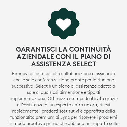
Le parti in plastica di MeetUp 2 includono fino al 62%
e
di plastica riciclata post-consumo certificata. Diamo
i
una seconda vita alla plastica dell’elettronica di
1
consumo per ridurre la nostra impronta di carbonio.
Escl
MAGGIORI INFORMAZIONI SULLA PLASTICA
RICICLATA
GARANTISCI LA CONTINUITÀ
AZIENDALE CON IL PIANO DI
ASSISTENZA SELECT
Rimuovi gli ostacoli alla collaborazione e assicurati
che le sale conferenze siano pronte per la riunione
successiva. Select è un piano di assistenza adatto a
sale di qualsiasi dimensione e tipo di
implementazione. Ottimizza i tempi di attività grazie
all’assistenza di un esperto entro un’ora, ricevi
rapidamente i prodotti sostitutivi e approfitta della
funzionalità premium di Sync per risolvere i problemi
in modo proattivo prima che abbiano un impatto sulla