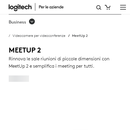
ACQUISTA
MEETUP
Business
2
Videocamere per videoconferenze
MeetUp 2
MEETUP 2
Rinnova le sale riunioni di piccole dimensioni con
MeetUp 2 e semplifica i meeting per tutti.