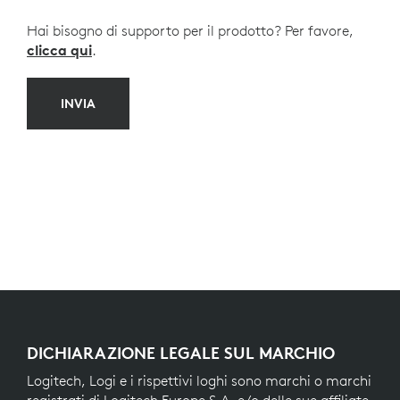
Hai bisogno di supporto per il prodotto? Per favore,
clicca qui
.
INVIA
DICHIARAZIONE LEGALE SUL MARCHIO
Logitech, Logi e i rispettivi loghi sono marchi o marchi
registrati di Logitech Europe S.A. e/o delle sue affiliate