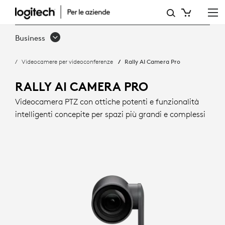
RALLY
AI
Business
CAMERA
Videocamere per videoconferenze
Rally AI Camera Pro
PRO
CON
RALLY AI CAMERA PRO
INQUADRATURA
Videocamera PTZ con ottiche potenti e funzionalità
intelligenti concepite per spazi più grandi e complessi
INTELLIGENTE
|
LOGITECH