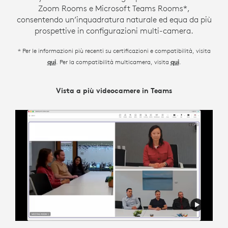
Zoom Rooms e Microsoft Teams Rooms*,
consentendo un’inquadratura naturale ed equa da più
prospettive in configurazioni multi-camera.
* Per le informazioni più recenti su certificazioni e compatibilità, visita
. Per la compatibilità multicamera, visita
.
qui
qui
Vista a più videocamere in Teams
Direttore Intelligente di Zoom