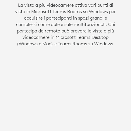
Intelligent Director è progettato per supportare
La vista a più videocamere attiva vari punti di
vista in Microsoft Teams Rooms su Windows per
una comunicazione flessibile creando un
ambiente di riunione ibrido inclusivo. Questa
acquisire i partecipanti in spazi grandi e
complessi come aule e sale multifunzionali. Chi
funzione di Zoom Rooms su Windows offre ai
partecipa da remoto può provare la vista a più
presenti in sala il proprio spazio in una vista a
videocamere in Microsoft Teams Desktop
galleria, in modo che abbiano le stesse
opportunità di essere viste e ascoltate di tutti gli
(Windows e Mac) e Teams Rooms su Windows.
altri partecipanti.