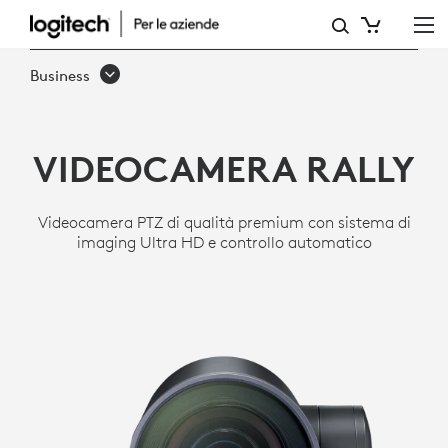
VIDEOCAMERA
PTZ
Business
ULTRA
HD
VIDEOCAMERA RALLY
RALLY
PER
Videocamera PTZ di qualità premium con sistema di
SALE
imaging Ultra HD e controllo automatico
RIUNIONI