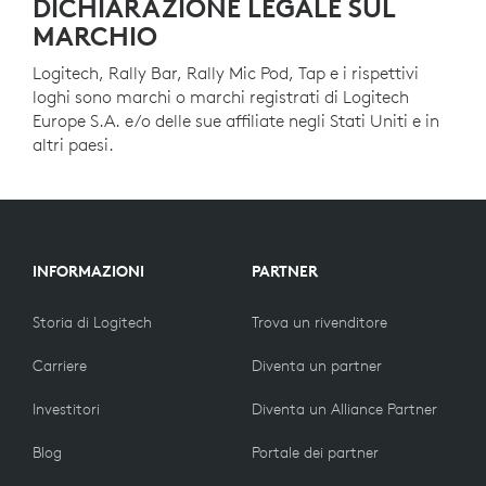
DICHIARAZIONE LEGALE SUL
MARCHIO
Logitech, Rally Bar, Rally Mic Pod, Tap e i rispettivi
loghi sono marchi o marchi registrati di Logitech
Europe S.A. e/o delle sue affiliate negli Stati Uniti e in
altri paesi.
INFORMAZIONI
PARTNER
Storia di Logitech
Trova un rivenditore
Carriere
Diventa un partner
Investitori
Diventa un Alliance Partner
Blog
Portale dei partner