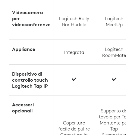
Videocamera
per
Logitech Rally
Logitech
videoconferenze
Bar Huddle
MeetUp
Appliance
Logitech
Integrata
RoomMate
Dispositivo di
controllo touch
Logitech Tap IP
Accessori
opzionali
Supporto da
tavolo per Tap
Copertura
Montante per
facile da pulire
Tap
Copertura in
Supporto a