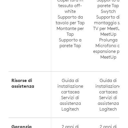
tessuto off-
parete Tap
white
Swytch
Supporto da
Supporto di
tavolo per Tap
montaggio su
Montante per
TV per MeetUp
Tap
MeetUp
Supporto a
Prolunga
parete Tap
Microfono di
espansione per
MeetUp
Risorse di
Guida di
Guida di
assistenza
installazione
installazione
cartacea
cartacea
Servizi di
Servizi di
assistenza
assistenza
Logitech
Logitech
Garanzia
2 anni di
2 anni di