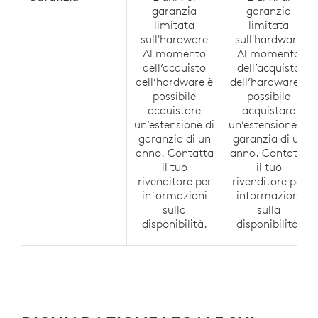
garanzia
garanzia
limitata
limitata
sull'hardware
sull'hardware
Al momento
Al momento
dell’acquisto
dell’acquisto
dell’hardware è
dell’hardware è
possibile
possibile
acquistare
acquistare
un’estensione di
un’estensione di
garanzia di un
garanzia di un
anno. Contatta
anno. Contatta
il tuo
il tuo
rivenditore per
rivenditore per
informazioni
informazioni
sulla
sulla
disponibilità.
disponibilità.