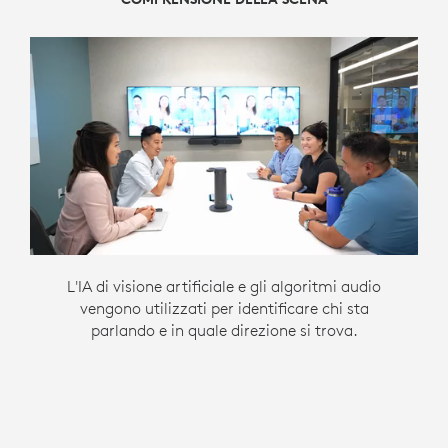
La migliore cattura angolata è determinata tra
Il feed della camera con il miglior angolo di
L'IA di visione artificiale e gli algoritmi audio
prospettiva del viso dello speaker viene
vengono utilizzati per identificare chi sta
le molteplici camere.
parlando e in quale direzione si trova.
inviato.