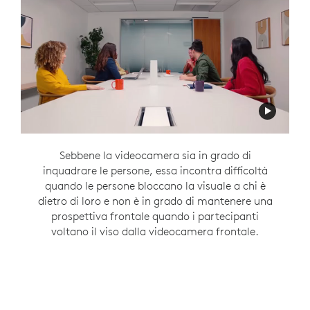
Con Rally Bar davanti alla sala e Sight al
Se da un lato la videocamera è in grado di
Sebbene la videocamera sia in grado di
centro del tavolo, mantieni una vista frontale
acquisire i partecipanti in sala che parlano tra
inquadrare le persone, essa incontra difficoltà
costante delle interazioni in persona mentre
quando le persone bloccano la visuale a chi è
loro intorno al tavolo, ma non è in grado di
dietro di loro e non è in grado di mantenere una
la conversazione fluisce, con
mantenere una prospettiva frontale quando i
RightSight 2
prospettiva frontale quando i partecipanti
partecipanti girano il viso verso la parte
Smart Switching
.
voltano il viso dalla videocamera frontale.
anteriore della sala.