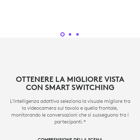
OTTENERE LA MIGLIORE VISTA
CON SMART SWITCHING
L’intelligenza adattiva seleziona la visuale migliore tra
la videocamera sul tavolo e quella frontale,
monitorando le conversazioni che si susseguono tra i
partecipanti.*
COMPRENSIONE DELLA SCENA
DIRETTORE DELLA SCENA
CAMBIO DELLA CAMERA