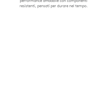
performance affidabile con componenti
resistenti, pensati per durare nel tempo.
Schermo touch da 10,1"
Angolo piatto per l’accessibilità
Fissaggio a filo a
31,4 mm dalla
parete
Rivestimento oleorepellente
Illuminazione per la
anti-impronta
disponibilità