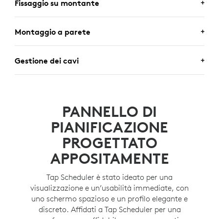
Fissaggio su montante
FISSAGGIO SU MONTANTE
Montaggio a parete
Fissa Tap Scheduler a una porta o a un infisso per una
MONTAGGIO A PARETE
Gestione dei cavi
maggiore visibilità utilizzando il supporto in
dotazione.
Posiziona e fissa Tap Scheduler in qualsiasi punto di
GESTIONE DEI CAVI
una parete.
Nascondi i cavi nella parete, nel montante o in altre
PANNELLO DI
direzioni grazie alle diverse opzioni per le scanalature.
PIANIFICAZIONE
PROGETTATO
APPOSITAMENTE
Tap Scheduler è stato ideato per una
visualizzazione e un’usabilità immediate, con
uno schermo spazioso e un profilo elegante e
discreto. Affidati a Tap Scheduler per una