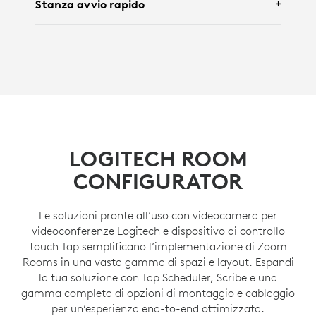
Stanza avvio rapido
Con
videocamera Rally
,
Tap IP
e
altoparlante
Rally
.
Con
Rally Board 65
.
LOGITECH ROOM
CONFIGURATOR
Le soluzioni pronte all’uso con videocamera per
videoconferenze Logitech e dispositivo di controllo
touch Tap semplificano l’implementazione di Zoom
Rooms in una vasta gamma di spazi e layout. Espandi
la tua soluzione con Tap Scheduler, Scribe e una
gamma completa di opzioni di montaggio e cablaggio
per un’esperienza end-to-end ottimizzata.