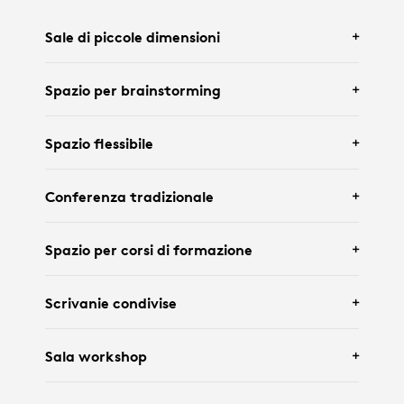
Sale di piccole dimensioni
Spazio per brainstorming
Con
Logitech Rally Bar Huddle
e
Tap IP
.
Spazio flessibile
Con
Logitech Rally Bar Mini
e uno schermo
Conferenza tradizionale
interattivo.
Con
Logitech Rally Bar
,
Tap IP
e
Scribe
.
Spazio per corsi di formazione
Con
Logitech Rally Bar
,
Tap
,
Logitech Sight
e
Scrivanie condivise
Scribe
.
Con
videocamera Rally
,
Tap IP
,
supporto a
Sala workshop
sospensione
per mic pod e
Scribe
.
Con
Logitech Brio 305
e
Logi Dock Flex
.