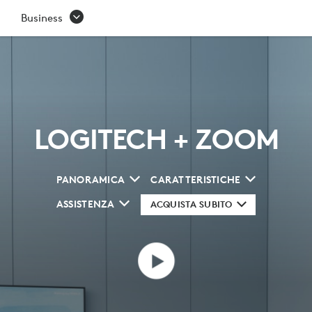
ZOOM
Business
LOGITECH + ZOOM
PANORAMICA
CARATTERISTICHE
ASSISTENZA
ACQUISTA SUBITO