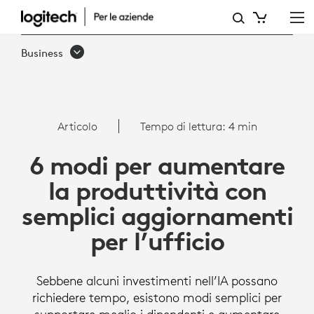
6
MODI
Business
PER
AUMENTARE
LA
Articolo
Tempo di lettura: 4 min
PRODUTTIVITÀ
6 modi per aumentare
CON
la produttività con
SEMPLICI
semplici aggiornamenti
AGGIORNAMENTI
per l’ufficio
DI
OFFICE
Sebbene alcuni investimenti nell’IA possano
|
richiedere tempo, esistono modi semplici per