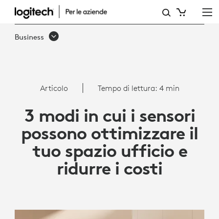
3
MODI
Business
IN
CUI
I
Articolo
Tempo di lettura: 4 min
SENSORI
3 modi in cui i sensori
POSSONO
possono ottimizzare il
OTTIMIZZARE
tuo spazio ufficio e
IL
ridurre i costi
TUO
SPAZIO
UFFICIO