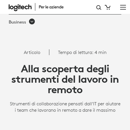
STRUMENTI
PER
Business
IL
LAVORO
A
Articolo
Tempo di lettura: 4 min
DISTANZA
Alla scoperta degli
|
strumenti del lavoro in
LOGITECH
remoto
BUSINESS
Strumenti di collaborazione pensati dall’IT per aiutare
i team che lavorano in remoto a dare il massimo