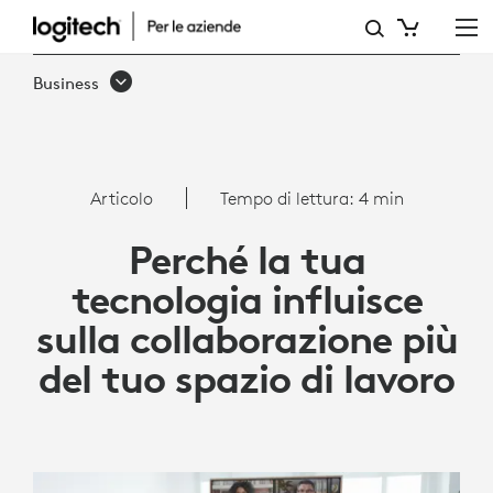
ARTICOLO:
PERCHÉ
Business
LA
TUA
TECNOLOGIA
Articolo
Tempo di lettura: 4 min
INFLUISCE
Perché la tua
SULLA
tecnologia influisce
COLLABORAZIONE
sulla collaborazione più
PIÙ
del tuo spazio di lavoro
DEL
TUO
SPAZIO