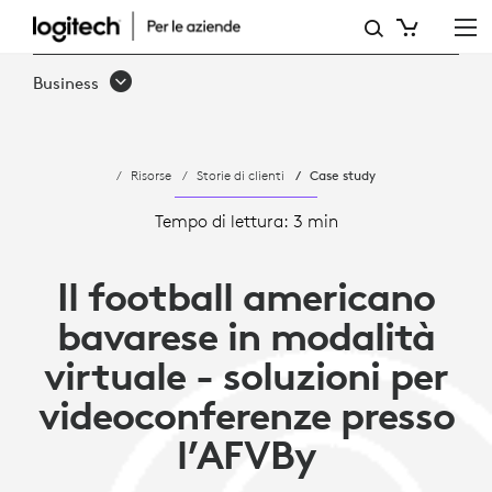
L’AMERICAN
FOOTBALL
Business
VERBAND
BAYERN
Risorse
Storie di clienti
Case study
INTEGRA
LE
Tempo di lettura: 3 min
ATTIVITÀ
Il football americano
CONTACTLESS
bavarese in modalità
CON
virtuale - soluzioni per
LOGITECH
videoconferenze presso
E
l’AFVBy
ZOOM