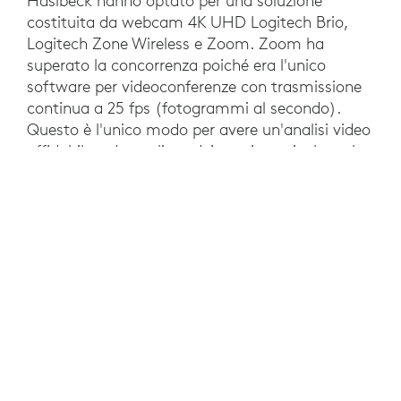
Haslbeck hanno optato per una soluzione
costituita da webcam 4K UHD Logitech Brio,
Logitech Zone Wireless e Zoom. Zoom ha
superato la concorrenza poiché era l'unico
software per videoconferenze con trasmissione
continua a 25 fps (fotogrammi al secondo).
Questo è l'unico modo per avere un'analisi video
affidabile e dettagliata dei movimenti, che nel
football americano spesso durano solo pochi
secondi. La stabilità della larghezza di banda di
Zoom è vantaggiosa per le squadre con una
connessione Internet di scarsa qualità. Le
eccezionali funzionalità audio e video di
Logitech, l'eccellente qualità dell'immagine di
Brio in condizioni di luminosità sia elevata che
moderata e il software Logi Tune in dotazione
hanno fatto pendere la bilancia in favore di
Logitech.