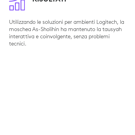
Utilizzando le soluzioni per ambienti Logitech, la
moschea As-Sholihin ha mantenuto la tausyah
interattiva e coinvolgente, senza problemi
tecnici.
Condividere i materiali con i partecipanti e
trasmettere gli insegnamenti islamici non è mai
stato così semplice. I partecipanti possono
rimanere comodi e sicuro a casa, pur
continuando ad apprendere con entusiasmo le
lezioni dell’Islam.