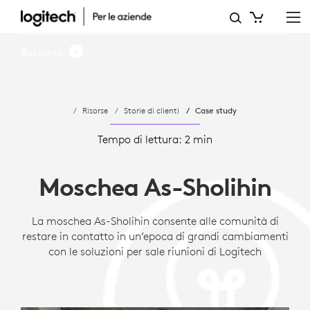
LA
MOSCHEA
Business
AS-
SHOLIHIN
Risorse
Storie di clienti
Case study
CONSENTE
ALLE
Tempo di lettura: 2 min
COMUNITÀ
Moschea As-Sholihin
DI
RESTARE
La moschea As-Sholihin consente alle comunità di
restare in contatto in un’epoca di grandi cambiamenti
IN
con le soluzioni per sale riunioni di Logitech
CONTATTO
IN