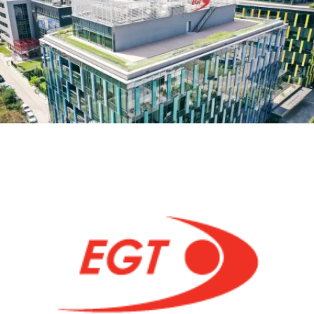
A
LOGITECH
RALLY,
MEETUP
E
SYNC