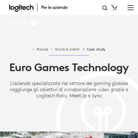
CASE
STUDY:
Business
EURO
GAMES
Risorse
Storie di clienti
Case study
TECHNOLOGY
RAGGIUNGE
Euro Games Technology
GLI
L’azienda specializzata nel settore del gaming globale
OBIETTIVI
raggiunge gli obiettivi di collaborazione video grazie a
DI
Logitech Rally, MeetUp e Sync
COLLABORAZIONE
VIDEO
GRAZIE