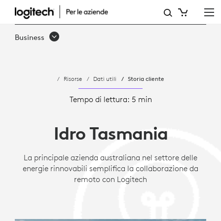
CASE
STUDY:
Business
IDRO
TASMANIA
Risorse
Dati utili
Storia cliente
-
COLLABORAZIONE
Tempo di lettura: 5 min
EFFICACE
Idro Tasmania
|
LOGITECH
La principale azienda australiana nel settore delle
energie rinnovabili semplifica la collaborazione da
remoto con Logitech