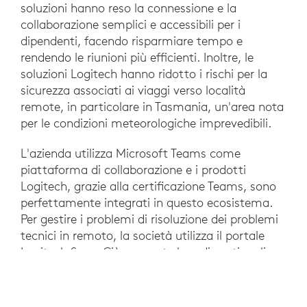
soluzioni hanno reso la connessione e la
collaborazione semplici e accessibili per i
dipendenti, facendo risparmiare tempo e
rendendo le riunioni più efficienti. Inoltre, le
soluzioni Logitech hanno ridotto i rischi per la
sicurezza associati ai viaggi verso località
remote, in particolare in Tasmania, un'area nota
per le condizioni meteorologiche imprevedibili.
L'azienda utilizza Microsoft Teams come
piattaforma di collaborazione e i prodotti
Logitech, grazie alla certificazione Teams, sono
perfettamente integrati in questo ecosistema.
Per gestire i problemi di risoluzione dei problemi
tecnici in remoto, la società utilizza il portale
Logitech Sync. Ciò consente loro di gestire gli
aggiornamenti del firmware e riavviare i
dispositivi dal portale, semplificando la gestione
dell'infrastruttura tecnologica in più sedi, spesso